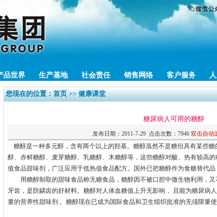
产品世界
生产基地
社会责任
销售网络
客户服务
人
您现在的位置：
首页
>> 健康课堂
糖尿病人可用的糖醇
发布日期：2011-7-29 点击次数：7946
双击自动
糖醇是一种多元醇，含有两个以上的羟基。糖醇虽然不是糖但具有某些糖
醇、赤鲜糖醇、麦芽糖醇、乳糖醇、木糖醇等，这些糖醇对酸、热有较高的
值食品甜味剂，广泛应用于低热值食品配方。国外已把糖醇作为食糖替代品
用糖醇制取的甜味食品称无糖食品，糖醇因不被口腔中微生物利用，又不使
牙齿，是防龋齿的好材料。糖醇对人体血糖值上升无影响， 且能为糖尿病
量的营养性甜味剂 。糖醇现在已成为国际食品和卫生组织批准的无须限量