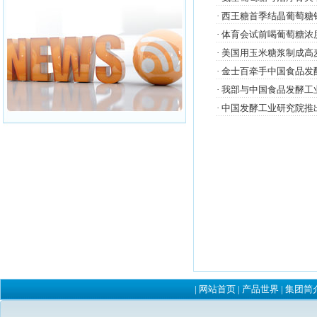
·
西王糖首季结晶葡萄糖销
·
体育会试前喝葡萄糖浓
·
美国用玉米糖浆制成高
·
金士百牵手中国食品发
·
我部与中国食品发酵工
·
中国发酵工业研究院推出
|
网站首页
|
产品世界
|
集团简