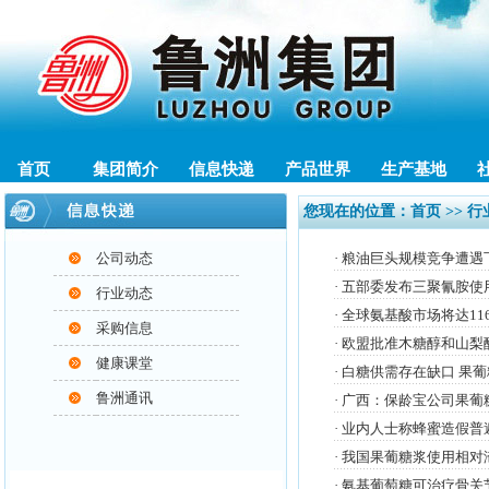
首页
集团简介
信息快递
产品世界
生产基地
您现在的位置：
首页
>> 
公司动态
·
粮油巨头规模竞争遭遇
·
五部委发布三聚氰胺使
行业动态
·
全球氨基酸市场将达1
采购信息
·
欧盟批准木糖醇和山梨
健康课堂
·
白糖供需存在缺口 果
鲁洲通讯
·
广西：保龄宝公司果葡
·
业内人士称蜂蜜造假普
·
我国果葡糖浆使用相对
·
氨基葡萄糖可治疗骨关