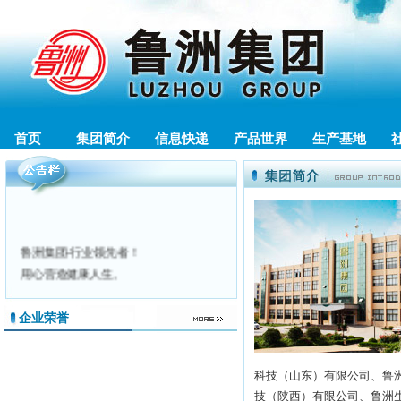
首页
集团简介
信息快递
产品世界
生产基地
鲁洲集团-行业领先者！
用心营造健康人生。
鲁洲集团微信公众号已经发布，请
点此链
接
扫描二维码并关注，谢谢！
企业荣誉
鲁洲生物科技（山东）有限公司开展清洁
生产公示
科技（山东）有限公司、鲁
技（陕西）有限公司、鲁洲