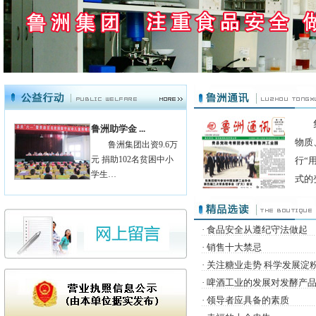
鲁洲助学金 ...
物质
鲁洲集团出资9.6万
元 捐助102名贫困中小
行“
学生…
式的
·
食品安全从遵纪守法做起
·
销售十大禁忌
·
关注糖业走势 科学发展淀
·
啤酒工业的发展对发酵产
·
领导者应具备的素质