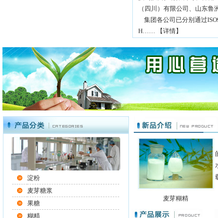
（四川）有限公司、山东鲁
集团各公司已分别通过ISO9000
H…… 【
详情
】
淀粉
麦芽糖浆
麦芽糊精
果糖
糊精