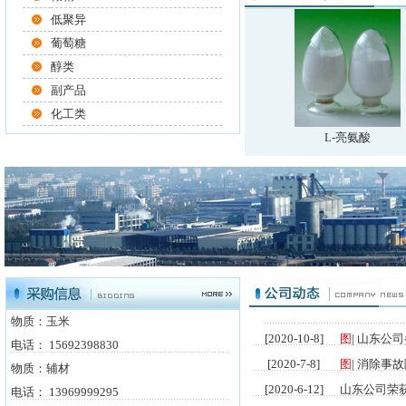
低聚异
葡萄糖
醇类
副产品
化工类
[2022-8-4]
图
|
驻马店市
L-亮氨酸
[2022-4-29]
图
|
河南公司
[2022-4-29]
图
|
政企齐心
[2021-7-6]
图
|
建党百年
[2021-5-7]
图
|
山东公司
[2021-3-8]
图
|
集团董事
[2021-1-7]
图
|
山东公司
[2020-12-14]
图
|
鲁洲集团
物质：
玉米
[2020-10-8]
图
|
山东公司
电话： 15692398830
[2020-7-8]
图
|
消除事故
物质：
辅材
[2020-6-12]
山东公司荣
电话： 13969999295