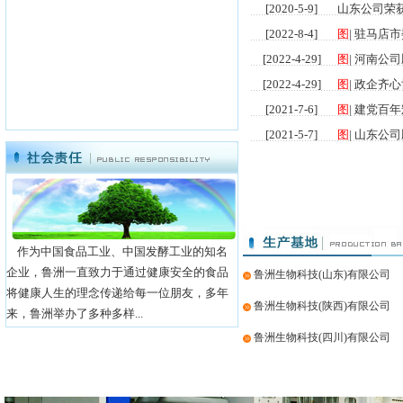
[2020-5-9]
山东公司荣获
[2022-8-4]
图
|
驻马店市
[2022-4-29]
图
|
河南公司
[2022-4-29]
图
|
政企齐心
[2021-7-6]
图
|
建党百年
[2021-5-7]
图
|
山东公司
[2021-3-8]
图
|
集团董事
[2021-1-7]
图
|
山东公司
[2020-12-14]
图
|
鲁洲集团
[2020-10-8]
图
|
山东公司
作为中国食品工业、中国发酵工业的知名
[2020-7-8]
图
|
消除事故
企业，鲁洲一直致力于通过健康安全的食品
鲁洲生物科技(山东)有限公司
[2020-6-12]
山东公司荣
将健康人生的理念传递给每一位朋友，多年
鲁洲生物科技(陕西)有限公司
[2020-5-9]
山东公司荣获
来，鲁洲举办了多种多样...
鲁洲生物科技(四川)有限公司